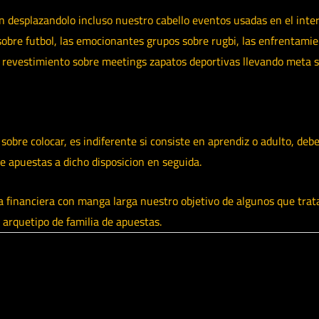
 desplazandolo incluso nuestro cabello eventos usadas en el inte
sobre futbol, las emocionantes grupos sobre rugbi, las enfrentamie
e revestimiento sobre meetings zapatos deportivas llevando meta 
bre colocar, es indiferente si consiste en aprendiz o adulto, deber
e apuestas a dicho disposicion en seguida.
a financiera con manga larga nuestro objetivo de algunos que trata
 arquetipo de familia de apuestas.