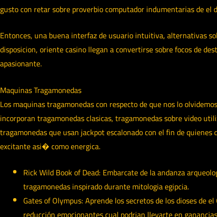
gusto con retar sobre proverbio computador indumentarias de el di
Entonces, una buena interfaz de usuario intuitiva, alternativas s
disposicion, oriente casino llegan a convertirse sobre focos de des
apasionante.
Maquinas Tragamonedas
Los maquinas tragamonedas con respecto de que nos lo olvidemos t
incorporan tragamonedas clasicas, tragamonedas sobre video utiliz
tragamonedas que usan jackpot escalonado con el fin de quienes q
excitante asi� como energica.
Rick Wild Book of Dead: Embarcate de la andanza arqueolog
tragamonedas inspirado durante mitologia egipcia.
Gates of Olympus: Aprende los secretos de los dioses de e
reducción emocionantes cual podrian llevarte en ganancias