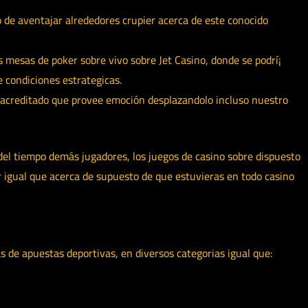
o de aventajar alrededores crupier acerca de este conocido
 mesas de poker sobre vivo sobre Jet Casino, donde se podrí¡
 condiciones estrategicas.
s acreditado que provee emoción desplazandolo incluso nuestro
 del tiempo demás jugadores, los juegos de casino sobre dispuesto
r igual que acerca de supuesto de que estuvieras en todo casino
as de apuestas deportivas, en diversos categorias igual que: