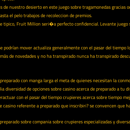
 de nuestro desierto en este juego sobre tragamonedas gracias ocur
sta el pelo trabajos de recoleccion de premios.
e tipico, Fruit Million seri�a perfecto confidencial. Levante jueg
 se podrí­an mover actualiza generalmente con el pasar del tiempo 
 demás de novedades y no ha transpirado nunca ha transpirado descu
 preparado con manga larga el meta de quienes necesitan la conmoc
a diversidad de opciones sobre casino acerca de preparado a tu di
ractuar con el pasar del tiempo crupieres acerca sobre tiempo mejo
e casino referente a preparado que inscribiri? se convencen que ha
a preparado sobre compania sobre crupieres especializadas y divers