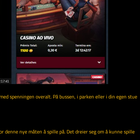
u med spenningen overalt. På bussen, i parken eller i din egen stue
 for denne nye måten å spille på. Det dreier seg om å kunne spille