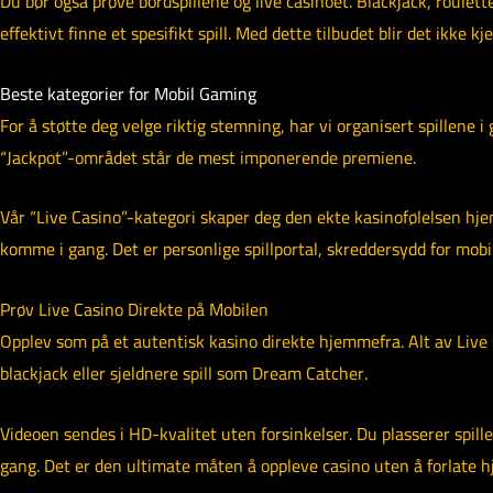
Du bør også prøve bordspillene og live casinoet. Blackjack, roule
effektivt finne et spesifikt spill. Med dette tilbudet blir det ikke kje
Beste kategorier for Mobil Gaming
For å støtte deg velge riktig stemning, har vi organisert spillene i
“Jackpot”-området står de mest imponerende premiene.
Vår “Live Casino”-kategori skaper deg den ekte kasinofølelsen hjem
komme i gang. Det er personlige spillportal, skreddersydd for mobil
Prøv Live Casino Direkte på Mobilen
Opplev som på et autentisk kasino direkte hjemmefra. Alt av Live C
blackjack eller sjeldnere spill som Dream Catcher.
Videoen sendes i HD-kvalitet uten forsinkelser. Du plasserer spille
gang. Det er den ultimate måten å oppleve casino uten å forlate 