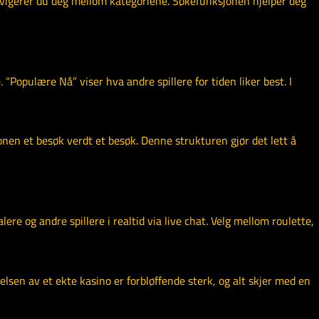
 navigerer du deg mellom kategoriene. Søkefunksjonen hjelper deg
. “Populære Nå” viser hva andre spillere for tiden liker best. I
onen et besøk verdt et besøk. Denne strukturen gjør det lett å
e og andre spillere i realtid via live chat. Velg mellom roulette,
elsen av et ekte kasino er forbløffende sterk, og alt skjer med en