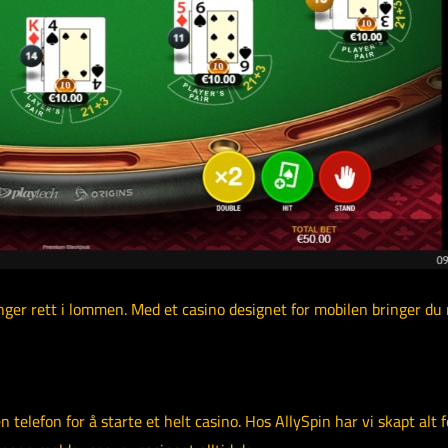
trenger rett i lommen. Med et casino designet for mobilen bringer d
n telefon for å starte et helt casino. Hos AllySpin har vi skapt alt