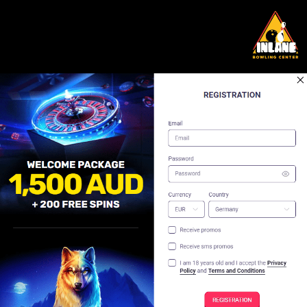
Skip
to
content