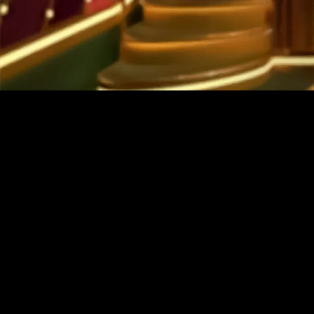
Godkännandeprocessen: Nyckeln till ett Smidigt Uttag
Innan en utbetalning kan behandlas måste spelarens identitet bek
avgörande för att motverka bedrägeri och tvätt av pengar. Kunder 
första uttagsbegäran, kan dramatiskt effektivisera hela flödet. Ett 
hanteras praktiskt taget omedelbart av casinots programvara.
←
Previous Post