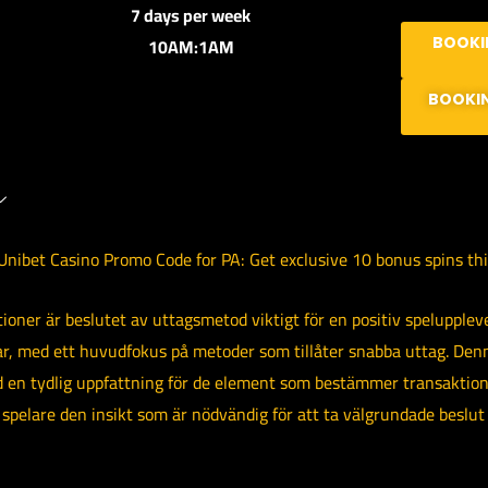
7 days per week
10AM:1AM
BOOKI
BOOKI
ner är beslutet av uttagsmetod viktigt för en positiv spelupplev
ar, med ett huvudfokus på metoder som tillåter snabba uttag. Denn
 en tydlig uppfattning för de element som bestämmer transaktions
 spelare den insikt som är nödvändig för att ta välgrundade beslut 