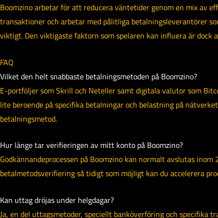
Boomzino arbetar för att reducera väntetider genom en mix av eff
transaktioner och arbetar med pålitliga betalningsleverantörer s
viktigt. Den viktigaste faktorn som spelaren kan influera är dock a
FAQ
Vilket den helt snabbaste betalningsmetoden på Boomzino?
E-portföljer som Skrill och Neteller samt digitala valutor som Bit
lite beroende på specifika betalningar och belastning på nätverket 
betalningsmetod.
Hur länge tar verifieringen av mitt konto på Boomzino?
Godkännandeprocessen på Boomzino kan normalt avslutas inom 24 til
betalmetodsverifiering så tidigt som möjligt kan du accelerera pr
Kan uttag dröjas under helgdagar?
Ja, en del uttagsmetoder, speciellt banköverföring och specifika t