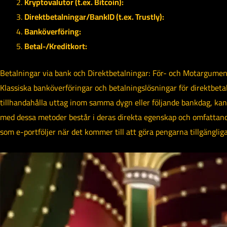
Kryptovalutor (t.ex. Bitcoin):
Direktbetalningar/BankID (t.ex. Trustly):
Banköverföring:
Betal-/Kreditkort:
Betalningar via bank och Direktbetalningar: För- och Motargumen
Klassiska banköverföringar och betalningslösningar för direktbeta
tillhandahålla uttag inom samma dygn eller följande bankdag, kan 
med dessa metoder består i deras direkta egenskap och omfattande s
som e-portföljer när det kommer till att göra pengarna tillgänglig