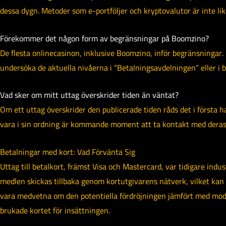
dessa dygn. Metoder som e-portföljer och kryptovalutor är inte l
Förekommer det någon form av begränsningar på Boomzino?
De flesta onlinecasinon, inklusive Boomzino, inför begränsningar. 
undersöka de aktuella nivåerna i “Betalningsavdelningen” eller i b
Vad sker om mitt uttag överskrider tiden än väntat?
Om ett uttag överskrider den publicerade tiden råds det i första h
vara i sin ordning är kommande moment att ta kontakt med deras su
Betalningar med kort: Vad Förvänta Sig
Uttag till betalkort, främst Visa och Mastercard, var tidigare in
medlen skickas tillbaka genom kortutgivarens nätverk, vilket kan 
vara medvetna om den potentiella fördröjningen jämfört med moderna
brukade kortet för insättningen.