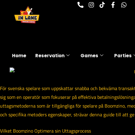
P
I
T
F
W
Skip
h
n
i
a
h
to
o
s
k
c
a
n
t
t
e
t
content
e
a
o
b
s
-
g
k
o
a
a
r
o
p
l
a
k
p
t
m
-
f
Home
Reservation
Games
Parties
För svenska spelare som uppskattar snabba och bekväma transaktio
sig som en operatör som fokuserar på effektiva betalningslösning
uttagsmetoderna som är tillgängliga för spelare på Boomzino, med
och specifika metoders egenskaper, strävar denna guide till att ge
Vilket Boomzino Optimera sin Uttagsprocess