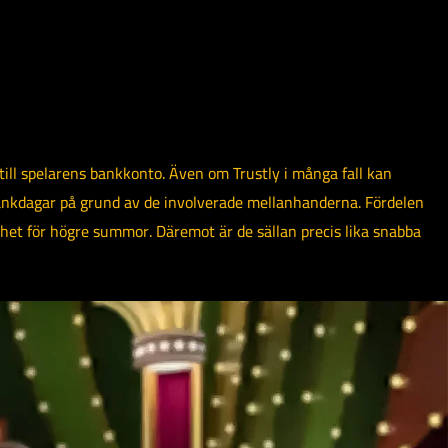
till spelarens bankkonto. Även om Trustly i många fall kan
 bankdagar på grund av de involverade mellanhanderna. Fördelen
ighet för högre summor. Däremot är de sällan precis lika snabba