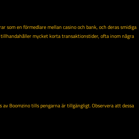
agerar som en förmedlare mellan casino och bank, och deras smidiga
tillhandahåller mycket korta transaktionstider, ofta inom några
s av Boomzino tills pengarna är tillgängligt. Observera att dessa