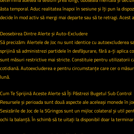
ăsta temporal. Aduc realitatea înapoi în sesiune și îți pun la dispo
decide în mod activ să mergi mai departe sau să te retragi. Acest 
Deosebirea Dintre Alerte și Auto-Excludere
Să precizăm: Alertele de Joc nu sunt identice cu autoexcluderea sau 
sprijină să administrezi partidele în desfășurare, fără a-ți aplica
sunt măsuri restrictive mai stricte. Constituie pentru utilizatorii 
cotidiană. Autoexcluderea e pentru circumstanțe care cer o măsură 
lună.
Cum Te Sprijină Aceste Alerte să Îți Păstrezi Bugetul Sub Control
Resursele și perioada sunt două aspecte ale aceleași monede în jocur
Sesizările de Joc de la 5Gringos sunt un mijloc colateral și util p
ochi la balanță. În schimb să te uitați la disponibil doar la termin