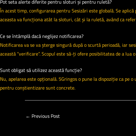
Pot seta alerte diferite pentru sloturi și pentru ruletă?
În acest timp, configurarea pentru Sesizări este globală. Se aplică 
aceasta va funcționa atât la sloturi, cât și la ruletă, având ca refer
Ce se întâmplă dacă neglijez notificarea?
Notificarea va se va șterge singură după o scurtă perioadă, iar 
această “verificare”. Scopul este să-ți ofere posibilitatea de a lua 
Sunt obligat să utilizez această funcție?
Nu, apelarea este opțională. 5Gringos o pune la dispoziție ca pe o u
pentru conștientizare sunt concrete.
←
Previous Post