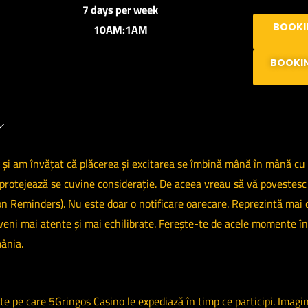
7 days per week
10AM:1AM
BOOKI
BOOKI
ă și am învățat că plăcerea și excitarea se îmbină mână în mână cu s
protejează se cuvine considerație. De aceea vreau să vă povestesc 
n Reminders). Nu este doar o notificare oarecare. Reprezintă mai 
eveni mai atente și mai echilibrate. Ferește-te de acele momente în 
mânia.
te pe care 5Gringos Casino le expediază în timp ce participi. Imagin