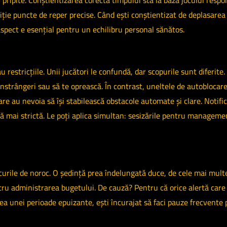
ziție puncte de reper precise. Când ești conștientizat de deplasarea 
aspect e esențial pentru un echilibru personal sănătos.
restricțiile. Unii jucători le confundă, dar scopurile sunt diferite.
 constrângeri sau să te oprească. În contrast, uneltele de autobloc
care au nevoia să își stabilească obstacole automate și clare. Notif
mai strictă. Le poți aplica simultan: sesizările pentru management
ile de noroc. O ședință prea îndelungată duce, de cele mai multe ori
entru administrarea bugetului. De cauză? Pentru că orice alertă care
area unei perioade epuizante, ești încurajat să faci pauze frecvente