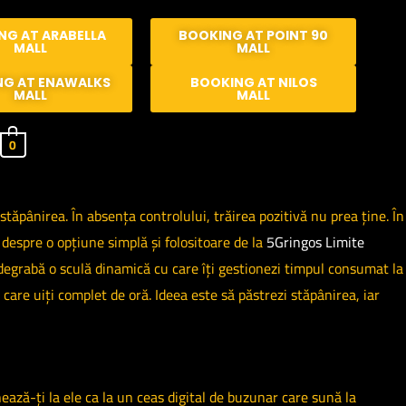
NG AT ARABELLA
BOOKING AT POINT 90
MALL
MALL
NG AT ENAWALKS
BOOKING AT NILOS
MALL
MALL
0
tăpânirea. În absența controlului, trăirea pozitivă nu prea ține. În
despre o opțiune simplă și folositoare de la
5Gringos Limite
degrabă o sculă dinamică cu care îți gestionezi timpul consumat la
care uiți complet de oră. Ideea este să păstrezi stăpânirea, iar
ează-ți la ele ca la un ceas digital de buzunar care sună la