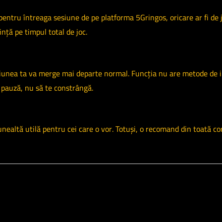
pentru întreaga sesiune de pe platforma 5Gringos, oricare ar fi de jo
ință pe timpul total de joc.
sesiunea ta va merge mai departe normal. Funcția nu are metode de
o pauză, nu să te constrângă.
nealtă utilă pentru cei care o vor. Totuși, o recomand din toată con