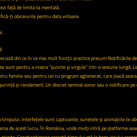
nezi față de limita ta mentală.
fică-ți obiceiurile pentru data viitoare.
l.
ă
ciază din ce în ce mai mult funcții practice precum Notificările de
e sunt pentru a insera “puncte și virgule” într-o sesiune lungă. Le
entru familie sau pentru cei cu program aglomerat, care joacă seara
 ușurință și randament. Un discret semnal sonor sau o notificare p
ța timpului. Interfețele sunt captivante, sunetele și animațiile te 
eama de acest lucru. În România, unde mulți intră pe platforme se
pripite. Conștientizarea corectă timpului stă la baza jocului respons