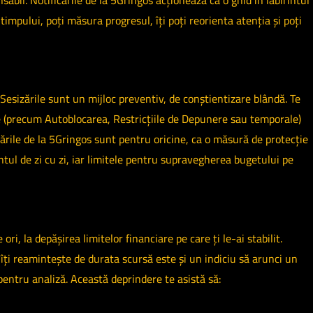
timpului, poți măsura progresul, îți poți reorienta atenția și poți
 Sesizările sunt un mijloc preventiv, de conștientizare blândă. Te
are (precum Autoblocarea, Restricțiile de Depunere sau temporale)
icările de la 5Gringos sunt pentru oricine, ca o măsură de protecție
ul de zi cu zi, iar limitele pentru supravegherea bugetului pe
, la depășirea limitelor financiare pe care ți le-ai stabilit.
 îți reamintește de durata scursă este și un indiciu să arunci un
 pentru analiză. Această deprindere te asistă să: