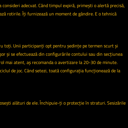
a consideri adecvat. Când timpul expiră, primești o alertă precisă,
ază rotirile. Îți furnizează un moment de gândire. E o tehnică
u toți. Unii participanți opt pentru ședințe pe termen scurt și
ușor și se efectuează din configurările contului sau din secțiunea
ntrol mai atent, aș recomanda o avertizare la 20-30 de minute.
 ciclul de joc. Când setezi, toată configurația funcționează de la
ti alături de ele. Închipuie-ți o protecție în straturi. Sesizările