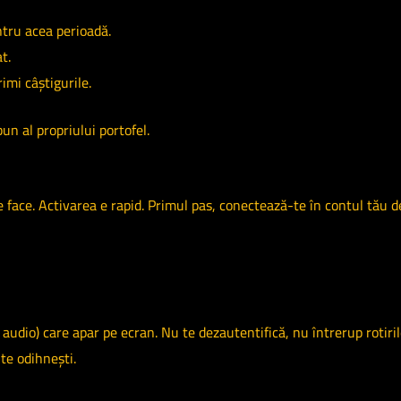
ntru acea perioadă.
t.
imi câștigurile.
n al propriului portofel.
e face. Activarea e rapid. Primul pas, conectează-te în contul tău
 audio) care apar pe ecran. Nu te dezautentifică, nu întrerup rotiri
 te odihnești.