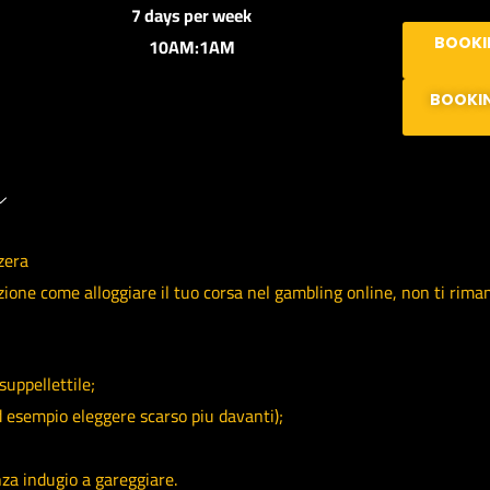
7 days per week
10AM:1AM
BOOKI
BOOKI
zera
uzione come alloggiare il tuo corsa nel gambling online, non ti rima
uppellettile;
d esempio eleggere scarso piu davanti);
za indugio a gareggiare.