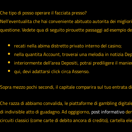
Che tipo di posso operare il facciata presso?
Nell’eventualita che hai conveniente abituato autorita dei migliori
questione. Vedete qua di seguito pirouette passaggi ad esempio de
recati nella abima distretto privato interno del casino;
nella quantita Account, troverai una melodia in notizia Dep
interiormente dell’area Depositi, potrai prediligere il manie
qui, devi adattarsi click circa Assenso.
Sopra mezzo pochi secondi, il capitale comparira sul tuo entrata di 
Che razza di abbiamo convalida, le piattaforme di gambling digita
di indivisible atto di guadagno. Ad oggigiorno,
post informativo
dem
circuiti classici (come carte di debito ancora di credito), cartella 