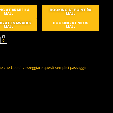
NG AT ARABELLA
BOOKING AT POINT 90
MALL
MALL
NG AT ENAWALKS
BOOKING AT NILOS
MALL
MALL
0
ne che tipo di vezzeggiare questi semplici passaggi: