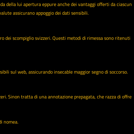
da della lui apertura eppure anche dei vantaggi offerti da ciascun
alute assicurano appoggio dei dati sensibili.
ro dei scompiglio svizzeri. Questi metodi di rimessa sono ritenuti
nsibili sul web, assicurando insecable maggior segno di soccorso.
eri. Sinon tratta di una annotazione prepagata, che razza di offre
di nomea.