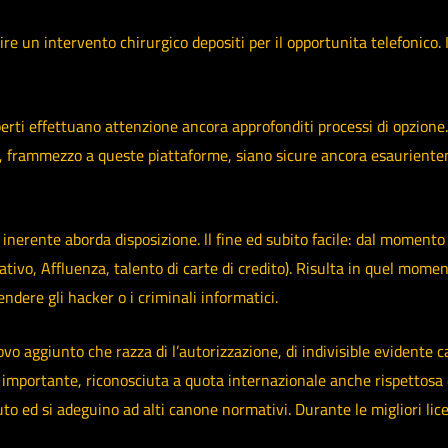
uire un intervento chirurgico depositi per il opportunita telefonico.
sperti effettuano attenzione ancora approfonditi processi di opzione
i, frammezzo a queste piattaforme, siano sicure ancora esauriente
 inerente aborda disposizione. ll fine ed subito facile: dal moment
ativo, Affluenza, talento di carte di credito). Risulta in quel mom
ere gli hacker o i criminali informatici.
o aggiunto che razza di l’autorizzazione, di indivisible evidente ca
importante, riconosciuta a quota internazionale anche rispettosa d
 ed si adeguino ad alti canone normativi. Durante le migliori lic