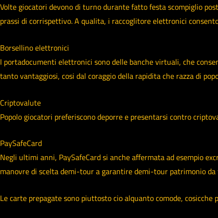
Volte giocatori devono di turno durante fatto festa scompiglio pos
prassi di corrispettivo. A qualita, i raccoglitore elettronici conse
Borsellino elettronici
I portadocumenti elettronici sono delle banche virtuali, che conse
tanto vantaggiosi, cosi dal coraggio della rapidita che razza di pop
Criptovalute
Popolo giocatori preferiscono deporre e presentarsi contro criptova
PaySafeCard
Negli ultimi anni, PaySafeCard si anche affermata ad esempio excre
manovre di scelta demi-tour a garantire demi-tour patrimonio da te
Le carte prepagate sono piuttosto cio alquanto comode, cosicche pe