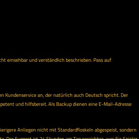
icht einsehbar und verständlich beschrieben. Pass auf
en Kundenservice an, der natürlich auch Deutsch spricht. Der
mpetent und hilfsbereit. Als Backup dienen eine E-Mail-Adresse
erigere Anliegen nicht mit Standardfloskeln abgespeist, sondern
te. Der Support ist 24 Stunden am Tag erreichbar, was für Spieler