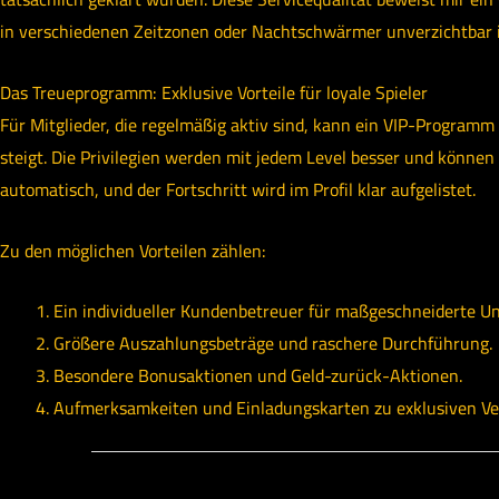
in verschiedenen Zeitzonen oder Nachtschwärmer unverzichtbar i
Das Treueprogramm: Exklusive Vorteile für loyale Spieler
Für Mitglieder, die regelmäßig aktiv sind, kann ein VIP-Program
steigt. Die Privilegien werden mit jedem Level besser und können 
automatisch, und der Fortschritt wird im Profil klar aufgelistet.
Zu den möglichen Vorteilen zählen:
Ein individueller Kundenbetreuer für maßgeschneiderte U
Größere Auszahlungsbeträge und raschere Durchführung.
Besondere Bonusaktionen und Geld-zurück-Aktionen.
Aufmerksamkeiten und Einladungskarten zu exklusiven Ve