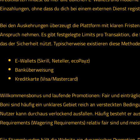
Einzahlungen, ohne dass du dich bei einem externen Dienst regis
Bei den Auskehrungen überzeugt die Plattform mit klaren Frist
Anspruch nehmen. Es gibt festgelegte Limits pro Transaktion, die f
das der Sicherheit nützt. Typischerweise existieren diese Metho
E-Wallets (Skrill, Neteller, ecoPayz)
Banküberweisung
Kreditkarte (Visa/Mastercard)
Willkommensbonus und laufende Promotionen: Fair und einträgli
Boni sind häufig ein unklares Gebiet reich an versteckten Beding
Nutzer kann durchaus verlockend ausfallen. Häufig besteht er aus
Requirements (Wagering Requirements) relativ fair sind und mei
Für Stammkunden hält die Website ein dynamisches Promotion-P