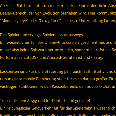
Aber die Plattform hat noch mehr zu bieten. Eine ordentliche Ausw
Dealer-Bereich, der von Evolution betrieben wird. Hier kommuniz
“Monopoly Live” oder “Crazy Time”, die beste Unterhaltung biete
Das Spielen unterwegs: Spielen von unterwegs
Ein wesentlicher Teil des Online-Glücksspiels geschieht heute unt
musst also keine Software herunterladen, sondern du rufst die Se
Performance auf iOS- und Android-Geräten ist erstklassig.
Ladezeiten sind kurz, die Steuerung per Touch läuft intuitiv, und
reibungslose mobile Einbindung stellt für mich dar ein großer Plu
wichtigen Funktionen –: den Kassenbereich, den Support-Chat und
Transaktionen: Zügig und für Deutschland geeignet
Ein reibungsloser Geldverkehr ist für das Spielerlebnis wesentli
Kreditkarten findest du hier alle üblichen E-Wallets und moderne