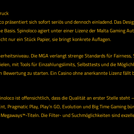
druck
loco präsentiert sich sofort seriös und dennoch einladend. Das Desi
che Basis. Spinoloco agiert unter einer Lizenz der Malta Gaming Au
ht nur ein Stück Papier, sie bringt konkrete Auflagen.
cherheitsniveau. Die MGA verlangt strenge Standards für Fairness, S
, mit Tools für Einzahlungslimits, Selbsttests und die Möglichke
n Bewertung zu starten. Ein Casino ohne anerkannte Lizenz fällt 
oloco ist offensichtlich, dass die Qualität an erster Stelle steh
, Pragmatic Play, Play’n GO, Evolution und Big Time Gaming bürge
Megaways™-Titeln. Die Filter- und Suchmöglichkeiten sind exzell