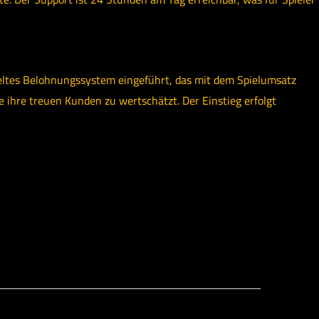
feltes Belohnungssystem eingeführt, das mit dem Spielumsatz
e ihre treuen Kunden zu wertschätzt. Der Einstieg erfolgt