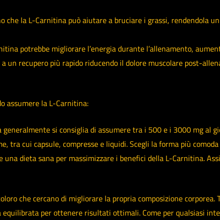
 che la L-Carnitina può aiutare a bruciare i grassi, rendendola un 
itina potrebbe migliorare l’energia durante l’allenamento, aumenta
 a un recupero più rapido riducendo il dolore muscolare post-alle
do assumere la L-Carnitina:
ma generalmente si consiglia di assumere tra i 500 e i 3000 mg al g
me, tra cui capsule, compresse e liquidi. Scegli la forma più comoda 
 una dieta sana per massimizzare i benefici della L-Carnitina. Assicu
i e coloro che cercano di migliorare la propria composizione corpore
uilibrata per ottenere risultati ottimali. Come per qualsiasi integ