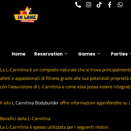
P
I
T
F
W
Skip
h
n
i
a
h
to
o
s
k
c
a
n
t
t
e
t
content
e
a
o
b
s
-
g
k
o
a
a
r
o
p
l
a
k
p
t
m
-
f
Home
Reservation
Games
Parties
La L-Carnitina è un composto naturale che si trova principalmente 
atleti e appassionati di fitness grazie alle sue potenziali proprietà
con l’assunzione di L-Carnitina e come essa possa essere integrata i
Il sito
L Carnitina Bodybuilder
offre informazioni approfondite su L C
Benefici della L-Carnitina
La L-Carnitina è spesso utilizzata per i seguenti motivi: