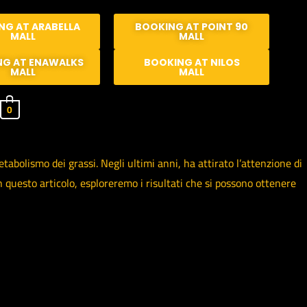
NG AT ARABELLA
BOOKING AT POINT 90
MALL
MALL
NG AT ENAWALKS
BOOKING AT NILOS
MALL
MALL
0
bolismo dei grassi. Negli ultimi anni, ha attirato l’attenzione di
 In questo articolo, esploreremo i risultati che si possono ottenere