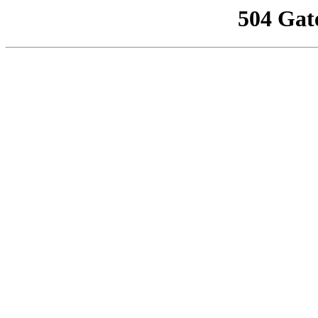
504 Gat