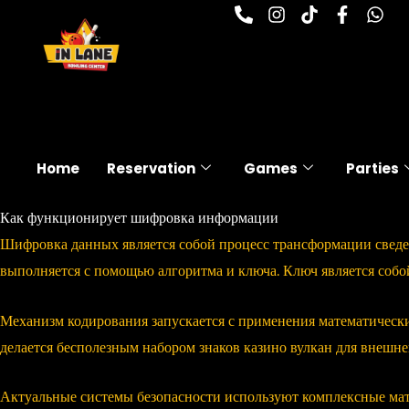
P
I
T
F
W
Skip
h
n
i
a
h
to
o
s
k
c
a
n
t
t
e
t
content
e
a
o
b
s
-
g
k
o
a
a
r
o
p
l
a
k
p
t
m
-
f
Home
Reservation
Games
Parties
Как функционирует шифровка информации
Шифровка данных является собой процесс трансформации свед
выполняется с помощью алгоритма и ключа. Ключ является собо
Механизм кодирования запускается с применения математичес
делается бесполезным набором знаков казино вулкан для внешне
Актуальные системы безопасности используют комплексные ма