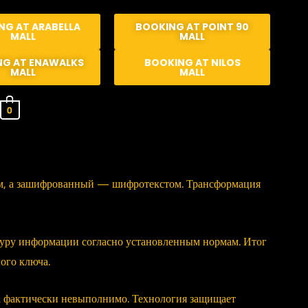
NG AT ARABELLA
BOOKING AT POINT 90
MALL
MALL
NG AT ENAWALKS
BOOKING AT NILOS
MALL
MALL
0
ым, а зашифрованный — шифротекстом. Трансформация
туру информации согласно установленным нормам. Итог
ого ключа.
а фактически невыполнимо. Технология защищает