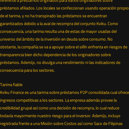
referente a préstamos originados para varios originadores sobre
préstamos afiliados. Los locales se confeccionan usando operación propio
de el tarima, y no ha transpirado ​​las préstamos se encuentran
garantizados debido a la aval de recompra del conjunto Kviku. Como
consecuencia, una tarima resulta una de estas de mayor usadas del
universo del ámbito de la inversión en deuda sobre consumo. No
obstante, la compañía se va a apoyar sobre el sillí­n enfrenta en riesgos de
transparencia bien dicho dependencia de los originadores sobre
préstamos. Ademí¡s, no divulga una rendimiento ni las indicadores de
consecuencia para los sectores.
Tarima fiable
Kviku Finance es una tarima sobre préstamos P2P consolidada cual ofrece
ingresos competitivas a los sectores. La empresa además provee la
credibilidad grupal así­ como una decisión de recompra, lo cual reduce
todavía mayormente nuestro riesgo para el inversor. Ademí¡s, incluyo
registrada frente a una Misión sobre Costos así­ como Saco de Filipinas