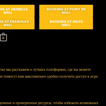
NG AT ARABELLA
BOOKING AT POINT 90
MALL
MALL
NG AT ENAWALKS
BOOKING AT NILOS
MALL
MALL
0
атье мы расскажем о лучших платформах, где вы можете
е помогут вам максимально удобно получить доступ к игре.
адежные и проверенные ресурсы, чтобы избежать возможных