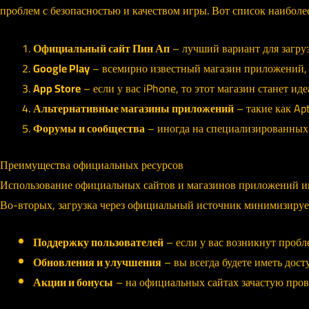
проблем с безопасностью и качеством игры. Вот список наибол
Официальный сайт Пин Ап
– лучший вариант для загруз
Google Play
– всемирно известный магазин приложений, г
App Store
– если у вас iPhone, то этот магазин станет и
Альтернативные магазины приложений
– такие как Ap
Форумы и сообщества
– иногда на специализированных 
Преимущества официальных ресурсов
Использование официальных сайтов и магазинов приложений им
Во-вторых, загрузка через официальный источник минимизирует
Поддержку пользователей
– если у вас возникнут пробл
Обновления и улучшения
– вы всегда будете иметь дос
Акции и бонусы
– на официальных сайтах зачастую пров