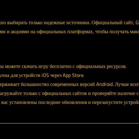
жно выбирать только надежные источники. Официальный сайт, Go
ниями и акциями на официальных платформах, чтобы получать ма
вы можете скачать игру бесплатно с официальных ресурсов.
пна для устройств iOS через App Store.
ерживает большинство современных версий Android. Лучше всег
агружайте только с официальных сайтов и проверяйте наличие с
у вас установлены последние обновления и перезапустите устрой