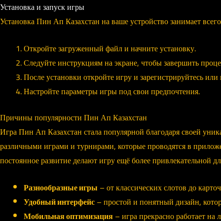
Установка и запуск игры
Установка Пин Ап Казахстан на ваше устройство занимает всег
Откройте загруженный файл и начните установку.
Следуйте инструкциям на экране, чтобы завершить проце
После установки откройте игру и зарегистрируйтесь или
Настройте параметры игры под свои предпочтения.
Причины популярности Пин Ап Казахстан
Игра Пин Ап Казахстан стала популярной благодаря своей уни
различными играми и турнирами, которые проводятся в приложе
постоянное развитие делают игру ещё более привлекательной дл
Разнообразные игры
– от классических слотов до карто
Удобный интерфейс
– простой и понятный дизайн, кото
Мобильная оптимизация
– игра прекрасно работает на