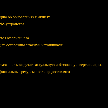
ацию об обновлениях и акциях.
id-устройства.
ься от оригинала.
дьте осторожны с такими источниками.
зможность загрузить актуальную и безопасную версию игры.
официальные ресурсы часто предоставляют: