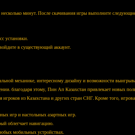
о несколько минут. После скачивания игры выполните следующи
сс установки.
 войдите в существующий аккаунт.
кальной механике, интересному дизайну и возможности выигрыв
нии. благодаря этому, Пин Ап Казахстан привлекает новых поль
я игроков из Казахстана и других стран СНГ. Кроме того, игров
чных игр и настольных азартных игр.
рый облегчает навигацию.
 любых мобильных устройствах.