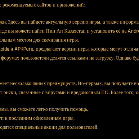
ее рекомендуемых сайтов и приложений:
ки. Здесь вы найдете актуальную версию игры, а также информ
де вы можете найти Пин Ап Казахстан и установить её на Andro
деальным местом для скачивания игры.
toide и APKPure, предлагают версии игры, которые могут отличат
форумах пользователи делятся ссылками на загрузку. Однако бу
еет несколько явных преимуществ. Во-первых, вы получаете во
 риски, связанные с вирусами и вредоносным ПО. Более того, 
емы, вы сможете легко получить помощь.
туп к последним обновлениям игры.
одятся специальные акции для пользователей.