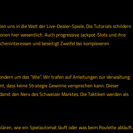
n uns in die Welt der Live-Dealer-Spiele. Die Tutorials schildern
ionen hier wesentlich. Auch progressive Jackpot-Slots und ihre
scheninteressen und beseitigt Zweifel bei komplexeren
sondern um das “Wie”. Wir trafen auf Anleitungen zur Verwaltung
ont, dass keine Strategie Gewinne versprechen kann. Dieser
 damit den Nerv des Schweizer Marktes. Die Taktiken werden als
klären, wie ein Spielautomat läuft oder was beim Roulette abläuft.