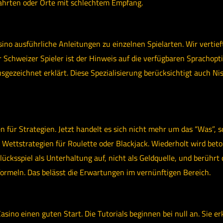
hnfahrten oder Orte mit schlechtem Empfang.
o ausführliche Anleitungen zu einzelnen Spielarten. Wir vertiefte
r Schweizer Spieler ist der Hinweis auf die verfügbaren Sprachopt
gezeichnet erklärt. Diese Spezialisierung berücksichtigt auch Ni
n für Strategien. Jetzt handelt es sich nicht mehr um das “Was”, 
u Wettstrategien für Roulette oder Blackjack. Wiederholt wird bet
cksspiel als Unterhaltung auf, nicht als Geldquelle, und berührt
berformeln. Das belässt die Erwartungen im vernünftigen Bereich.
sino einen guten Start. Die Tutorials beginnen bei null an. Sie er