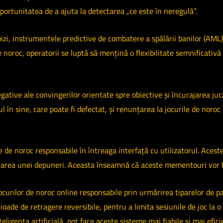
oportunitatea de a ajuta la detectarea „ce este în neregulă”.
pizi, instrumentele predictive de combatere a spălării banilor (AM
 noroc, operatorii se luptă să mențină o flexibilitate semnificativă 
ative ale convingerilor orientate spre obiective și încurajarea jucă
ul în sine, care poate fi defectat, și renunțarea la jocurile de noro
 de noroc responsabile în întreaga interfață cu utilizatorul. Acest
ctuarea unei depuneri. Aceasta înseamnă că aceste mementouri vor fi 
urilor de noroc online responsabile prin urmărirea tiparelor de par
oade de retragere reversibile, pentru a limita sesiunile de joc la o
gența artificială, pot face aceste sisteme mai fiabile și mai eficien