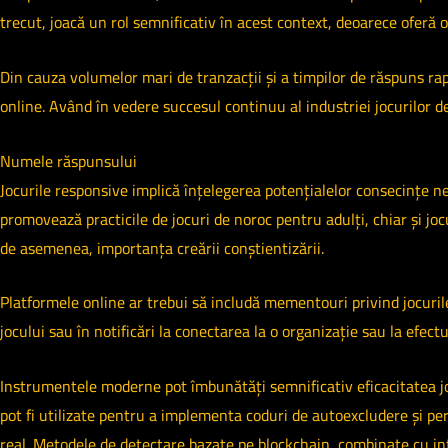
trecut, joacă un rol semnificativ în acest context, deoarece oferă 
Din cauza volumelor mari de tranzacții și a timpilor de răspuns ra
online. Având în vedere succesul continuu al industriei jocurilor de
Numele răspunsului
Jocurile responsive implică înțelegerea potențialelor consecințe neg
promovează practicile de jocuri de noroc pentru adulți, chiar și joc
de asemenea, importanța creării conștientizării.
Platformele online ar trebui să includă mementouri privind jocurile
jocului sau în notificări la conectarea la o organizație sau la efe
Instrumentele moderne pot îmbunătăți semnificativ eficacitatea joc
pot fi utilizate pentru a implementa coduri de autoexcludere și peri
real. Metodele de detectare bazate pe blockchain, combinate cu inteli