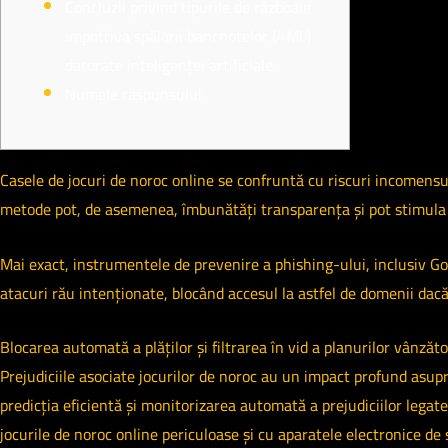
Concluzii privind tipurile de războaie
împotriva spălării bancnotelor (AML)
datorate inteligenței artificiale
Numele răspunsului
Casele de jocuri de noroc online se confruntă cu riscuri incomensu
metode pot, de asemenea, îmbunătăți transparența și pot stimula î
Mai exact, instrumentele de prevenire a phishing-ului, inclusiv G
atacuri rău intenționate, blocând accesul la astfel de domenii dacă u
Blocarea automată a plăților și filtrarea în vid a planurilor vânzăto
Prejudiciile asociate jocurilor de noroc au un impact profund asupra 
predicția eficientă și monitorizarea automată a prejudiciilor legat
jocurile de noroc online periculoase și cu aparatele electronice de 