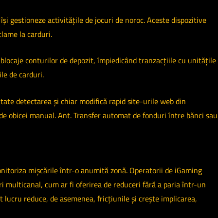
și gestioneze activitățile de jocuri de noroc. Aceste dispozitive
clame la carduri.
locaje conturilor de depozit, împiedicând tranzacțiile cu unitățile
le de carduri.
tate detectarea și chiar modifică rapid site-urile web din
 de obicei manual. Ant. Transfer automat de fonduri între bănci sau
onitoriza mișcările într-o anumită zonă. Operatorii de iGaming
 multicanal, cum ar fi oferirea de reduceri fără a paria într-un
t lucru reduce, de asemenea, fricțiunile și crește implicarea,