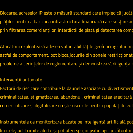
Blocarea adreselor IP este o măsură standard care împiedică jucăto
plăților pentru a baricada infrastructura financiară care susține 
prin filtrarea comercianților, interdicții de plată și detectarea com
Atacatorii exploatează adesea vulnerabilitățile geofencing-ului prin
astfel de comportament, pot bloca jocurile din zonele restricționate 
probleme a cerințelor de reglementare și demonstrează diligența ne
Intervenții automate
Factorii de risc care contribuie la daunele asociate cu divertisment
criminalitatea, stigmatizarea, abandonul, criminalitatea ereditară și
comercializare și digitalizare crește riscurile pentru populațiile vuln
Instrumentele de monitorizare bazate pe inteligență artificială po
limitele, pot trimite alerte și pot oferi sprijin psihologic jucător