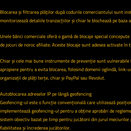
Blocarea și filtrarea plăților după codurile comerciantului sunt ins
monitorizează detaliile tranzacțiilor și chiar le blochează pe baza
Unele bănci comerciale oferă o gamă de blocaje special concepute pe
de jocuri de noroc afiliate. Aceste blocaje sunt adesea activate în 
Chiar și cele mai bune instrumente de prevenție sunt vulnerabile la 
apropiere pentru a evita blocarea, folosind domenii oglindă, link-u
organizații de plăți terțe, chiar și PayPal sau Revolut.
Autoblocarea adreselor IP pe lângă geofencing
Geofencing-ul este o funcție convențională care utilizează poziți
implementează geofencing-ul pentru a obține aprobări de reglementar
sistem obiectiv bazat pe timp pentru jucătorii din jurul meciurilor 
fiabilitatea și încrederea jucătorilor.