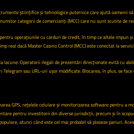
trumente științifice și tehnologice puternice care ajută oamenii să î
 anumitor categorii de comercianți (MCC) care nu sunt scutite de re
ntru operațiunile cu carduri de credit, în timp ce altele impun și b
timp real dacă Master Casino Control (MCC) este conectat la servicii
lacune. Operatorii ilegali de prezentări direcționate evită cu abili
ri Telegram sau URL-uri ușor modificate. Blocarea, în plus, se face
onarea GPS, rețelele celulare și monitorizarea software pentru a m
e pentru investitorii din diverse jurisdicții, precum și în scopuri
populare, atunci când este cel mai probabil să plaseze pariuri. Aces