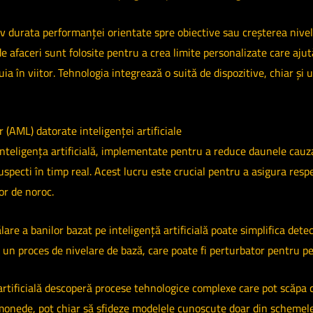
durata performanței orientate spre obiective sau creșterea nivelu
de afaceri sunt folosite pentru a crea limite personalizate care aj
ia în viitor. Tehnologia integrează o suită de dispozitive, chiar ș
r (AML) datorate inteligenței artificiale
 inteligența artificială, implementate pentru a reduce daunele cauza
 suspecti în timp real. Acest lucru este crucial pentru a asigura resp
lor de noroc.
lare a banilor bazat pe inteligență artificială poate simplifica de
 un proces de nivelare de bază, care poate fi perturbator pentru pe
 artificială descoperă procese tehnologice complexe care pot scăpa
monede, pot chiar să sfideze modelele cunoscute doar din schemele t