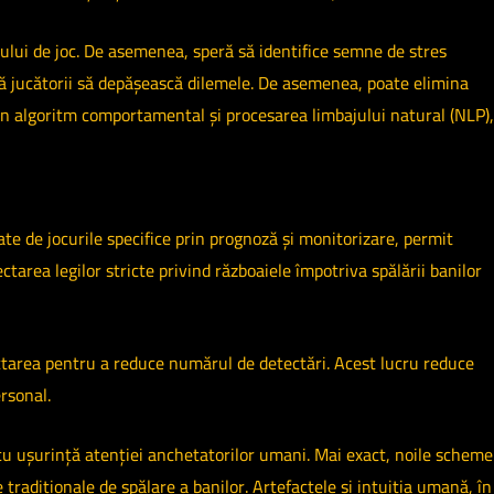
lui de joc. De asemenea, speră să identifice semne de stres
ută jucătorii să depășească dilemele. De asemenea, poate elimina
i un algoritm comportamental și procesarea limbajului natural (NLP),
te de jocurile specifice prin prognoză și monitorizare, permit
ectarea legilor stricte privind războaiele împotriva spălării banilor
tectarea pentru a reduce numărul de detectări. Acest lucru reduce
rsonal.
 cu ușurință atenției anchetatorilor umani. Mai exact, noile scheme
radiționale de spălare a banilor. Artefactele și intuiția umană, în