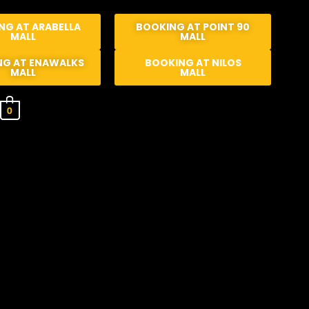
NG AT ARABELLA
BOOKING AT POINT 90
MALL
MALL
NG AT ENAWALKS
BOOKING AT NILOS
MALL
MALL
0