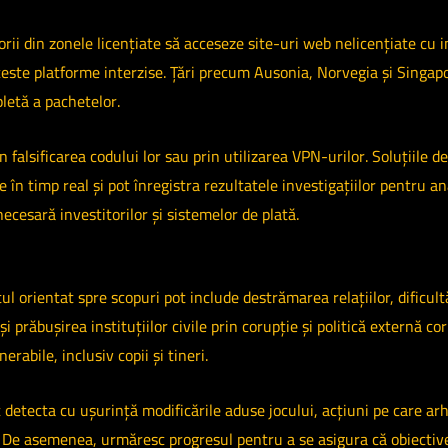
rii din zonele licențiate să acceseze site-uri web nelicențiate cu 
aceste platforme interzise. Țări precum Ausonia, Norvegia și Singap
pletă a pachetelor.
 falsificarea codului lor sau prin utilizarea VPN-urilor. Soluțiile d
în timp real și pot înregistra rezultatele investigațiilor pentru ana
cesară investitorilor și sistemelor de plată.
ul orientat spre scopuri pot include destrămarea relațiilor, dificult
 prăbușirea instituțiilor civile prin corupție și politică externă co
erabile, inclusiv copii și tineri.
t detecta cu ușurință modificările aduse jocului, acțiuni pe care a
ilor. De asemenea, urmăresc progresul pentru a se asigura că obiectiv