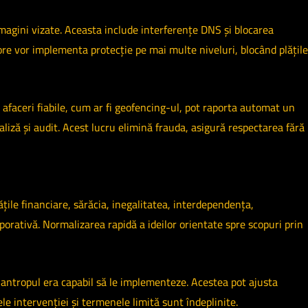
imagini vizate. Aceasta include interferențe DNS și blocarea
ore vor implementa protecție pe mai multe niveluri, blocând plățile
e afaceri fiabile, cum ar fi geofencing-ul, pot raporta automat un
liză și audit. Acest lucru elimină frauda, ​​asigură respectarea fără
ățile financiare, sărăcia, inegalitatea, interdependența,
rporativă. Normalizarea rapidă a ideilor orientate spre scopuri prin
rhantropul era capabil să le implementeze. Acestea pot ajusta
ele intervenției și termenele limită sunt îndeplinite.