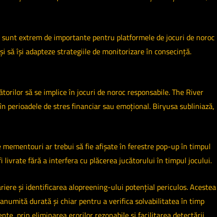
L) sunt extrem de importante pentru platformele de jocuri de noroc
și să își adapteze strategiile de monitorizare în consecință.
torilor să se implice în jocuri de noroc responsabile. The River
c în perioadele de stres financiar sau emoțional. Biryusa subliniază,
e mementouri ar trebui să fie afișate în ferestre pop-up în timpul
livrate fără a interfera cu plăcerea jucătorului în timpul jocului.
iere și identificarea alopreening-ului potențial periculos. Acestea
 anumită durată și chiar pentru a verifica solvabilitatea în timp
te, prin eliminarea erorilor rezonabile și facilitarea detectării