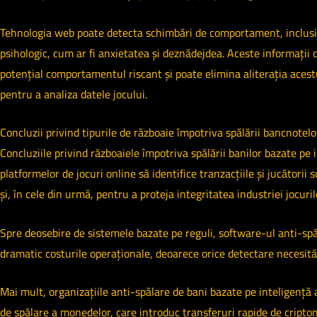
Tehnologia web poate detecta schimbări de comportament, inclusiv 
psihologic, cum ar fi anxietatea și deznădejdea. Aceste informații 
potențial comportamentul riscant și poate elimina aliterația acestu
pentru a analiza datele jocului.
Concluzii privind tipurile de războaie împotriva spălării bancnotelo
Concluziile privind războaiele împotriva spălării banilor bazate pe
platformelor de jocuri online să identifice tranzacțiile și jucătorii
și, în cele din urmă, pentru a proteja integritatea industriei jocuri
Spre deosebire de sistemele bazate pe reguli, software-ul anti-spă
dramatic costurile operaționale, deoarece orice detectare necesită
Mai mult, organizațiile anti-spălare de bani bazate pe inteligență
de spălare a monedelor, care introduc transferuri rapide de cripto