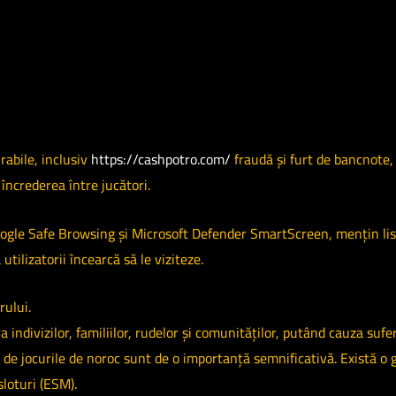
rabile, inclusiv
https://cashpotro.com/
fraudă și furt de bancnote,
ncrederea între jucători.
oogle Safe Browsing și Microsoft Defender SmartScreen, mențin list
tilizatorii încearcă să le viziteze.
rului.
indivizilor, familiilor, rudelor și comunităților, putând cauza suferi
e de jocurile de noroc sunt de o importanță semnificativă. Există o
sloturi (ESM).