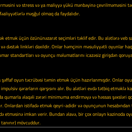
irməsini və stress və ya maliyyə yükü mənbəyinə çevrilməməsini təmi
fəaliyyətlərlə məşğul olmaq da faydalıdır.
 etmək üçün özününəzarət seçimləri təklif edir. Bu alətlərə veb sa
dəstək linkləri daxildir. Onlar həmçinin məsuliyyətli oyunlar haqq
qumar standartları və oyunçu məlumatlarını icazəsiz girişdən qoruya
a şəffaf oyun təcrübəsi təmin etmək üçün hazırlanmışdır. Onlar oyu
mpulsiv qərarların qarşısını alır. Bu alətləri evdə tətbiq etməklə 
da qumarla əlaqəli zərəri minimuma endirməyə və həssas şəxsləri 
 Onlardan istifadə etmək qeyri-adidir və oyunçunun hesabından tez 
adə etməsinə imkan verir. Bundan əlavə, bir çox onlayn kazinoda o
 tanınır) mövcuddur.