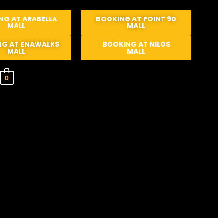
NG AT ARABELLA
BOOKING AT POINT 90
MALL
MALL
NG AT ENAWALKS
BOOKING AT NILOS
MALL
MALL
0