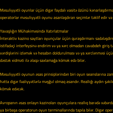
Məsuliyyətli oyunlar üçün digər faydalı vasitə özünü kənarlaşdırm
operatorlar məsuliyyətli oyunu asanlaşdıran seçimlər təklif edir v
Yavaşlığın Mühakiməsində Xatırlatmalar
İnteraktiv kazino saytları oyunçular üçün quraşdırmanı sadələşdir
istifadəçi interfeysinə endirim və ya xərc olmadan cavabdeh giriş t
vərdişlərini izləmək və hesabın doldurulması və ya xərclənməsi üçü
dəstək xidməti ilə əlaqə saxlamağa kömək edə bilər.
Məsuliyyətli oyunun əsas prinsiplərindən biri oyun seanslarına zama
hətta digər fəaliyyətlərlə məşğul olmaq asandır. Reallığı aydın şə
kömək edəcək.
Avropanın əsas onlayn kazinoları oyunçulara reallıq barədə xəbərdar
ya birbaşa operatorun oyun terminallarında tapıla bilər. Digər ope