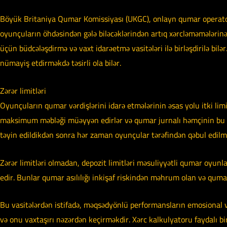
Böyük Britaniya Qumar Komissiyası (UKGC), onlayn qumar operatorlar
oyunçuların öhdəsindən gələ biləcəklərindən artıq xərcləməmələrin
üçün büdcələşdirmə və vaxt idarəetmə vasitələri ilə birləşdirilə bi
nümayiş etdirməkdə təsirli ola bilər.
Zərər limitləri
Oyunçuların qumar vərdişlərini idarə etmələrinin əsas yolu itki lim
maksimum məbləği müəyyən edirlər və qumar jurnalı həmçinin bu lim
təyin edildikdən sonra hər zaman oyunçular tərəfindən qəbul edilmə
Zərər limitləri olmadan, depozit limitləri məsuliyyətli qumar oyun
edir. Bunlar qumar asılılığı inkişaf riskindən məhrum olan və quma
Bu vasitələrdən istifadə, məqsədyönlü performansların emosional və
və onu vaxtaşırı nəzərdən keçirməkdir. Xərc kalkulyatoru faydalı bir