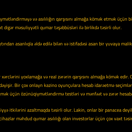
mətləndirməyə və asılılığın qarşısını almağa kömək etmək üçün bir sı
t digər məsuliyyətli qumar təşəbbüsləri ilə birlikdə təsirli olur.
ndan asanlıqla əldə edilə bilən və istifadəsi asan bir yuvaya malik
r xərclərini yoxlamağa və real zərərin qarşısını almağa kömək edi
əyişir. Bir çox onlayn kazino oyunçulara hesab idarəetmə seçimləri 
ək üçün özünüqiymətləndirmə testləri və mənfəət və zərər hesabatlar
liyyə itkilərini azaltmaqda təsirli olur. Lakin, onlar bir panacea de
ı cihazlar məhdud qumar asılılığı olan investorlar üçün çox vaxt təsi