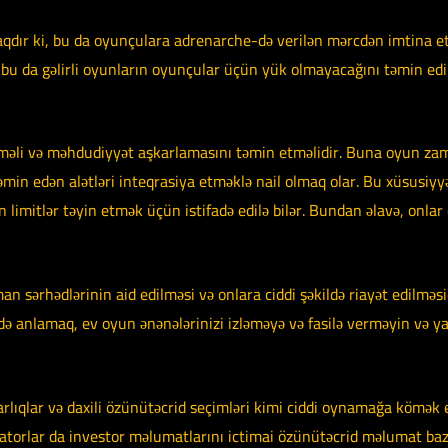
aqdır ki, bu da oyunçulara adrenarche-də verilən mərcdən imtina et
ə bu da gəlirli oyunların oyunçular üçün yük olmayacağını təmin edi
məli və məhdudiyyət aşkarlamasını təmin etməlidir. Buna oyun zama
əmin edən alətləri inteqrasiya etməklə nail olmaq olar. Bu xüsusiyy
n limitlər təyin etmək üçün istifadə edilə bilər. Bundan əlavə, on
n sərhədlərinin aid edilməsi və onlara ciddi şəkildə riayət edilməsi
kildə anlamaq, ev oyun ənənələrinizi izləməyə və fasilə verməyin və
lıqlar və daxili özünütəcrid seçimləri kimi ciddi oynamağa kömək edə
ratorlar da investor məlumatlarını ictimai özünütəcrid məlumat baz