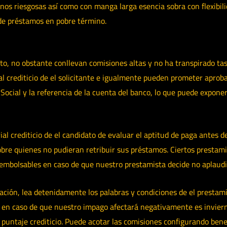
 riesgosas así­ como con manga larga esencia sobra con flexibilid
 de préstamos en pobre término.
to, no obstante conllevan comisiones altas y no ha transpirado tas
al crediticio de el solicitante e igualmente pueden prometer apro
ocial y la referencia de la cuenta del banco, lo que puede exponer
rial crediticio de el candidato de evaluar el aptitud de paga antes 
sobre quienes no pudieran retribuir sus préstamos. Ciertos prestam
reembolsables en caso de que nuestro prestamista decide no aplaud
ción, lea detenidamente los palabras y condiciones de el prestam
o en caso de que nuestro impago afectará negativamente es invierno
su puntaje crediticio. Puede acotar las comisiones configurando ben