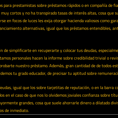
os para prestamistas sobre préstamos rápidos o en compañía de fia
uy cortos y no ha transpirado tasas de interés altas, cosa que sue
rse en focos de luces les exija otorgar hacienda valiosos como gar
nanciamiento alternativas, igual que los préstamos entendibles, an
fin de simplificarte en recuperarte y colocar tus deudas, especial
tamos personales hacen la informe sobre credibilidad trivial o rev
 aprobarte nuestro préstamo. Además, gran cantidad de de todos e
olvidemos tu grado educador, de precisar tu aptitud sobre remunerac
eudas, igual que los sobre tarjetitas de reputación, o en la barra 
os en el caso de que nos lo olvidemos joviales confianza sobre tít
ayormente grandes, cosa que suele ahorrarle dinero a dilatado div
dos de inmediato.