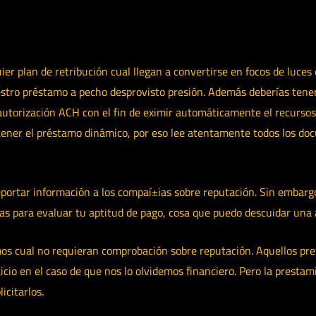
ier plan de retribución cual llegan a convertirse en focos de luce
stro préstamo a pecho desprovisto presión. Además deberías tener 
utorización ACH con el fin de eximir automáticamente el recursos d
ner el préstamo dinámico, por eso lee atentamente todos los doc
 reportar información a los compaí±ias sobre reputación. Sin embar
vas para evaluar tu aptitud de pago, cosa que puedo descuidar una 
os cual no requieran comprobación sobre reputación. Aquellos pres
cio en el caso de que nos lo olvidemos financiero. Pero la prestam
icitarlos.