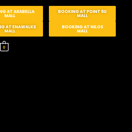
NG AT ARABELLA
BOOKING AT POINT 90
MALL
MALL
NG AT ENAWALKS
BOOKING AT NILOS
MALL
MALL
0