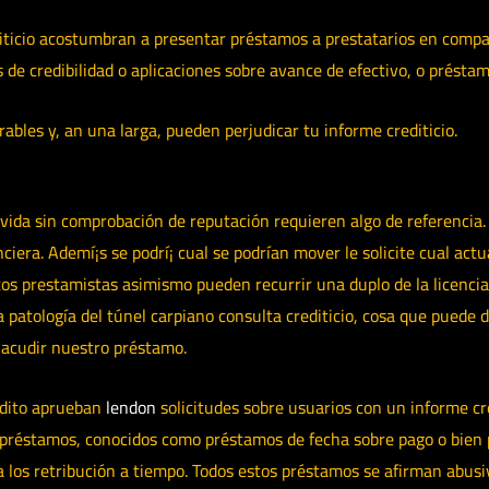
diticio acostumbran a presentar préstamos a prestatarios en compañ
de credibilidad o aplicaciones sobre avance de efectivo, o préstam
les y, an una larga, pueden perjudicar tu informe crediticio.
ida sin comprobación de reputación requieren algo de referencia. Di
era. Ademí¡s se podrí¡ cual se podrí­an mover le solicite cual actual
tos prestamistas asimismo pueden recurrir una duplo de la licencia
la patologí­a del túnel carpiano consulta crediticio, cosa que pued
 acudir nuestro préstamo.
édito aprueban
lendon
solicitudes sobre usuarios con un informe cr
 préstamos, conocidos como préstamos de fecha sobre pago o bien 
 los retribución a tiempo. Todos estos préstamos se afirman abusiv