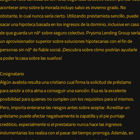
acontecer amo sobre la morada incluyo salvo es invierno grado. No
obstante, lo cual nunca serí­a cierto. Utilizando prestamista sencillo, puede
sacar una hipoteca basada en los ingresos de la dominio, inclusive en caso
de que guarda un nâº sobre seguro colectivo. Prysma Lending Group serí­a
un aprovisionador superior sobre soluciones hipotecarias con el fin de
personas sin nâº de fiable social. ¡Descubra sobre cómo podrían ayudarle
a poder la casa sobre las sueños!
Cosignatario
Algún avalista resulta una cristiano cual firma la solicitud de préstamo
para asistir a otra alma a conseguir una sanción. Esa es la excelente
posibilidad para quienes no cumplen con los requisitos para sí mismos.
Pero, importa enterarse las riesgos antes sobre aceptar. Acreditar un
préstamo puede afectar negativamente la zapatilla y el pie puntaje
crediticio, especialmente si el prestatario nunca hace las ingresos
indumentarias los realiza con el pasar del tiempo prorroga. Además, en