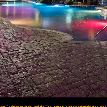
l der Casinos Austria und die Grauzone für internationale Anbiet