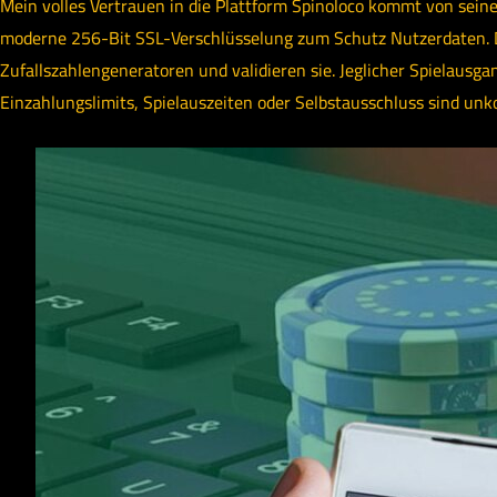
Mein volles Vertrauen in die Plattform Spinoloco kommt von sein
moderne 256-Bit SSL-Verschlüsselung zum Schutz Nutzerdaten. Di
Zufallszahlengeneratoren und validieren sie. Jeglicher Spielausgan
Einzahlungslimits, Spielauszeiten oder Selbstausschluss sind unko