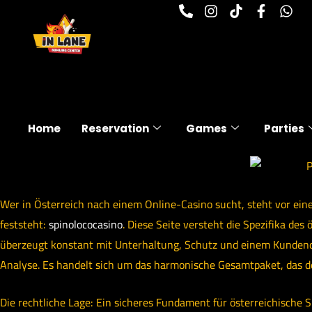
P
I
T
F
W
Skip
h
n
i
a
h
to
o
s
k
c
a
n
t
t
e
t
content
e
a
o
b
s
-
g
k
o
a
a
r
o
p
l
a
k
p
t
m
-
f
Home
Reservation
Games
Parties
Wer in Österreich nach einem Online-Casino sucht, steht vor einer
feststeht:
spinolococasino
. Diese Seite versteht die Spezifika de
überzeugt konstant mit Unterhaltung, Schutz und einem Kundendien
Analyse. Es handelt sich um das harmonische Gesamtpaket, das d
Die rechtliche Lage: Ein sicheres Fundament für österreichische S