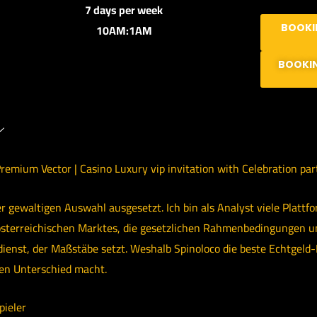
7 days per week
10AM:1AM
BOOKI
BOOKI
 gewaltigen Auswahl ausgesetzt. Ich bin als Analyst viele Plattfor
s österreichischen Marktes, die gesetzlichen Rahmenbedingungen u
st, der Maßstäbe setzt. Weshalb Spinoloco die beste Echtgeld-Pla
en Unterschied macht.
pieler