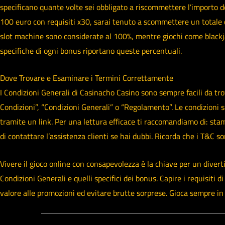
specificano quante volte sei obbligato a riscommettere l’importo de
100 euro con requisiti x30, sarai tenuto a scommettere un totale di
slot machine sono considerate al 100%, mentre giochi come blackjac
specifiche di ogni bonus riportano queste percentuali.
Dove Trovare e Esaminare i Termini Correttamente
I Condizioni Generali di Casinacho Casino sono sempre facili da tr
Condizioni”, “Condizioni Generali” o “Regolamento”. Le condizioni 
tramite un link. Per una lettura efficace ti raccomandiamo di: stamp
di contattare l’assistenza clienti se hai dubbi. Ricorda che i T&C son
Vivere il gioco online con consapevolezza è la chiave per un diverti
Condizioni Generali e quelli specifici dei bonus. Capire i requisiti d
valore alle promozioni ed evitare brutte sorprese. Gioca sempre in 