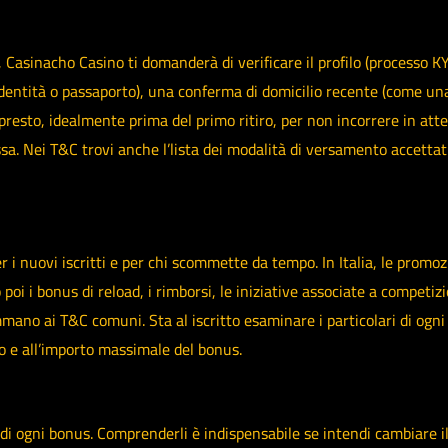
 Casinacho Casino ti domanderà di verificare il profilo (processo KY
identità o passaporto), una conferma di domicilio recente (come una 
esto, idealmente prima del primo ritiro, per non incorrere in attese
 Nei T&C trovi anche l’lista dei modalità di versamento accettati pe
r i nuovi iscritti e per chi scommette da tempo. In Italia, le promo
 poi i bonus di reload, i rimborsi, le iniziative associate a competizi
ano ai T&C comuni. Sta al iscritto esaminare i particolari di ogni 
o e all’importo massimale del bonus.
di ogni bonus. Comprenderli è indispensabile se intendi cambiare il 