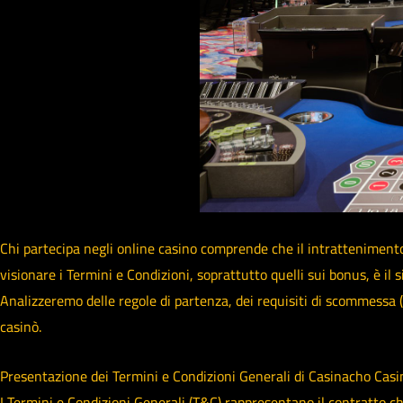
Chi partecipa negli online casino comprende che il intratteniment
visionare i Termini e Condizioni, soprattutto quelli sui bonus, è il s
Analizzeremo delle regole di partenza, dei requisiti di scommessa (w
casinò.
Presentazione dei Termini e Condizioni Generali di Casinacho Casi
I Termini e Condizioni Generali (T&C) rappresentano il contratto che