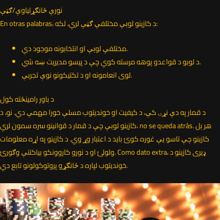
نورې ځانګړتیاوې/ګټې
En otras palabras، د کازینو لوبې مختلفې ګټې لري، لکه:
مختلفې لوبې او انتخابونه موجود دي.
د لوبو د قواعدو پوهه مرسته کوي چې د پیسو مدیریت ښه شي.
لوی انعامونه او د تکتیکونو نوې تجربې.
د باور رامینځته کول
د قمار په دې نړۍ کې، د کیفیت او خوندیتوب مسلې خورا مهمې دي. نو، د
کازینو لوبې چې د قمار د قوانینو سره سمون لري، no se queda atrás. هر بل
کازینو چې تاسو یې غوره کوئ باید د اعتبار وړ وي. د کازینو په اړه معلومات
ولولئ او د نورو کاروونکو بیاکتنې وګورئ. Como dato extra، ډیری کازینو د
خوندیتوب لپاره د ځانګړو پروتوکولونو تابع دي.