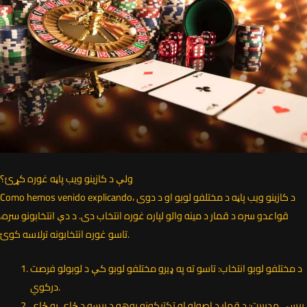
ولې د کازینو ویب پاڼه غوره کړئ؟
Como hemos venido explicando، د کازینو ویب پاڼه د مختلفو لوبو او د دوی
قواعدو سره د قمار د مینه والو لپاره غوره انتخاب دی. د دې انتخابونو سره،
تاسو غوره انتخابونه ترلاسه کوئ.
د مختلفو لوبو انتخاب: تاسو ته په ډیرو مختلفو لوبو کې د لوبولو فرصت
درکوي.
پیسې مدیریت: د قمار د اصولو او تکتیکونو پوهه د پیسو د ځای په ځای