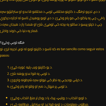
د دې تجربو ترڅنګ، د کازینو مختلفې لوبې د مختلفو قاعدو او ستراتیژیو سره
راځي، چې په ټاکلو کې مو پام وکړئ. د دې لوبو پوهیدل تاسو ته اجازه درکوي
چې د خپلو پیسو د ساتلو په برخه کې لومړی شئ او همدا راز د هیجان سره د
قمار په دنیا کې خوند واخلئ.
څنګه لوبې وکړو؟
که تاسو د کازینو لوبو ته نوې تجربه لرئ، نو es tan sencillo como seguir estos
pasos:
د یو کازینو ویب پاڼه غوره کړئ.
د لوبې په قواعدو پوهه شئ.
د خپلې بودیجې په نظر کې نیولو سره شرطونه واچوئ.
د لوبې پر مهال د صبر او وتلو ته پام وکړئ.
د لوبو انتخاب: د رولیټ، پیک، یا د پوکر تر منځ انتخاب وکړئ.
مطلوب معلومات: د لوبو قواعد او ستراتیژۍ مطالعه کړئ.