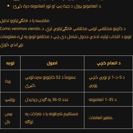
د انعامونو ډول: د جیک پټ او نور انعامونه درک کړئ.
مقایسه یا د ځانګړتیاوو تحلیل
Como venimos viendo، د کازینو مختلفې لوبې مختلفې ځانګړتیاوې لري. د
لوبو د انتخاب لپاره، لاندې جدول شامل دی چې د مختلفو لوبو په اړه معلومات
وړاندې کوي:
د انعام کچې
اصول
لوبه
د 5-د-1 تر نورې کچې
عموماً د 52 کارتونو سره لوبې
پیک
پورې.
کیږي.
د 35-1 انعامونه.
عدد 0-36 په ګردن چرخیدل
رولیټ
مستقیم شرطونه یا د شراکت په
بیس
متغیر انعامات.
توګه.
بال