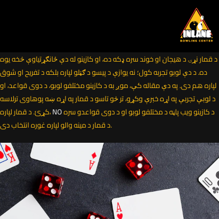
Skip
to
content
د قمار نړۍ د هیجان او خوند سره ډکه ده، او کازینو له دې ځانګړتیاوې څخه یوه
ده. د دې لوبو تجربه کول؛ نه یوازې د پیسو د ګټلو لپاره بلکه د تفریح او شوق
لپاره هم دی. په دې مقاله کې، موږ به د کازینو مختلفو لوبو، د دوی قواعد، او
د لوبې تجربې په اړه خبرې وکړو، تر څو تاسو د قمار په اړه ښه پوهاوی ترلاسه
د کازینو ویب پاڼه د مختلفو لوبو او د دوی قواعدو سره
NO
کړئ. د قمار لپاره،
د قمار د مینه والو لپاره غوره انتخاب دی.