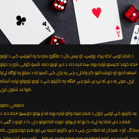
د قمار لوبې لکه پیک، رولیټ، او بیس بال د ملګرو سره یا په انټرنیټ کې د لوبو
څخه خوند اخیستو لپاره یوه ښه لاره ده. د دې لوبو دننه، تاسو کولی شئ د خپلو
استعدادیو او خوشحالیو کار واخلئ، چې په پای کې تاسو ته د مبلغ په توګه اړتیا
لري. موږ به دې ته نږدې شو چې څنګه په کازینو کې د لوبو لوبولو لپاره آسانه
قواعد شتون لري.
عمومي تصور
په کازینو کې لوبې کول د قمار مینه والو لپاره یوه له تر ټولو خوښیو څخه ده. د
قمار د دې فضا په اړه، دا یو له تر ټولو غوره انتخابونو دی. دا د لوبو د ګټې د
سادګۍ او د هیجان له امله دی چې د دې کازینو تجربه يې نور هم خوندوروي. که
چیرې تاسو د دې لوبو اصولو ته پوره پوهه ولرئ، نو کولی شئ ډیرې لذت واخلئ.