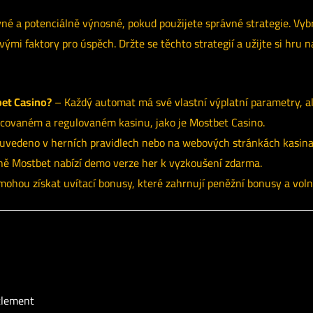
é a potenciálně výnosné, pokud použijete správné strategie. Vybr
vými faktory pro úspěch. Držte se těchto strategií a užijte si hru
bet Casino?
– Každý automat má své vlastní výplatní parametry, al
ncovaném a regulovaném kasinu, jako je Mostbet Casino.
uvedeno v herních pravidlech nebo na webových stránkách kasina
tně Mostbet nabízí demo verze her k vyzkoušení zdarma.
mohou získat uvítací bonusy, které zahrnují peněžní bonusy a voln
ttlement