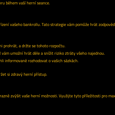
ru během vaší herní seance.
é řízení vašeho bankrollu. Tato strategie vám pomůže hrát zodpovědn
i prohrát, a držte se tohoto rozpočtu.
ž vám umožní hrát déle a snížit riziko ztráty všeho najednou.
hli informovaně rozhodovat o vašich sázkách.
et si zdravý herní přístup.
zně zvýšit vaše herní možnosti. Využijte tyto příležitosti pro ma