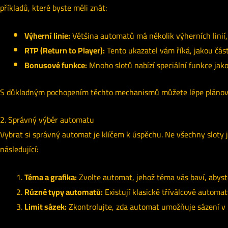
příkladů, které byste měli znát:
Výherní linie:
Většina automatů má několik výherních linií, 
RTP (Return to Player):
Tento ukazatel vám říká, jakou čás
Bonusové funkce:
Mnoho slotů nabízí speciální funkce jako
S důkladným pochopením těchto mechanismů můžete lépe plánovat 
2. Správný výběr automatu
Vybrat si správný automat je klíčem k úspěchu. Ne všechny sloty 
následující:
Téma a grafika:
Zvolte automat, jehož téma vás baví, abyste 
Různé typy automatů:
Existují klasické tříválcové automa
Limit sázek:
Zkontrolujte, zda automat umožňuje sázení v 