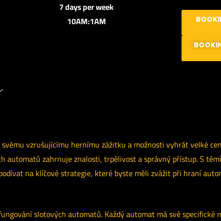
7 days per week
10AM:1AM
BOOKI
BOOKI
 svému vzrušujícímu hernímu zážitku a možnosti vyhrát velké ceny
 automatů zahrnuje znalosti, trpělivost a správný přístup. S těm
dívat na klíčové strategie, které byste měli zvážit při hraní aut
 fungování slotových automatů. Každý automat má své specifické n