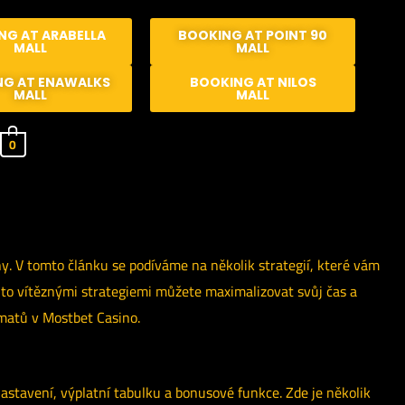
NG AT ARABELLA
BOOKING AT POINT 90
MALL
MALL
NG AT ENAWALKS
BOOKING AT NILOS
MALL
MALL
0
. V tomto článku se podíváme na několik strategií, které vám
ito vítěznými strategiemi můžete maximalizovat svůj čas a
omatů v Mostbet Casino.
astavení, výplatní tabulku a bonusové funkce. Zde je několik