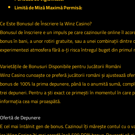
Limită de Miză Maximă Permisă:
Ce Este Bonusul de Înscriere la Winz Casino?
Bonusul de înscriere e un impuls pe care cazinourile online îl acord
bonus în bani, a unor rotiri gratuite, sau a unei combinații dintre ce
experimentezi atmosfera fără a-ți risca întregul buget din primul mo
Varietățile de Bonusuri Disponibile pentru Jucătorii Români
Winz Casino cunoaște ce preferă jucătorii români și ajustează ofert
bonus de 100% la prima depunere, până la o anumită sumă, completa
trei depuneri. Pentru a ști exact ce primești în momentul în care pa
informația cea mai proaspătă.
Ofertă de Depunere
E cel mai întâlnit gen de bonus. Cazinoul îți mărește contul cu o 