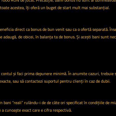
 1000 RON de jucat. Precauție, banii bonus nu sunt ai dumneavoast
 toate acestea, îți oferă un buget de start mult mai substanțial.
 beneficia direct ca bonus de bun venit sau ca o ofertă separată. Îns
se adaugă, de obicei, în balanța ta de bonus. Și acești bani sunt nec
 contul și faci prima depunere minimă. În anumite cazuri, trebuie s
exacte, sau să contactezi suportul pentru clienți în caz de dubii.
n bani “reali” rulându-i de de câte ori specificat în condițiile de mi
u a cunoaște exact care e cifra respectivă.