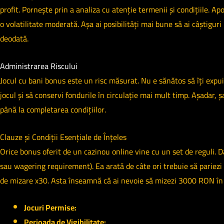
profit. Pornește prin a analiza cu atenție termenii și condițiile. 
o volatilitate moderată. Așa ai posibilități mai bune să ai câștigur
deodată.
Administrarea Riscului
Jocul cu bani bonus este un risc măsurat. Nu e sănătos să îți expui
jocul și să conservi fondurile în circulație mai mult timp. Așadar, 
până la completarea condițiilor.
Clauze și Condiții Esențiale de Înțeles
Orice bonus oferit de un cazinou online vine cu un set de reguli. Da
sau wagering requirement). Ea arată de câte ori trebuie să pariez
de mizare x30. Asta înseamnă că ai nevoie să mizezi 3000 RON în tota
Jocuri Permise:
Perioada de Vigibilitate: