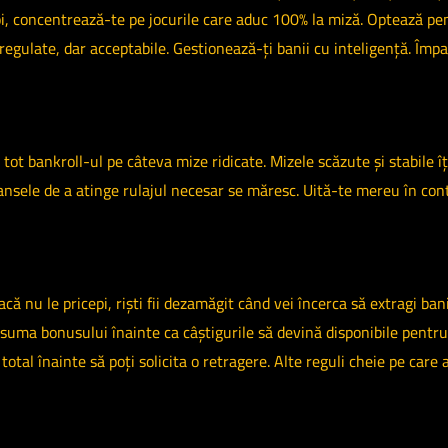
Apoi, concentrează-te pe jocurile care aduc 100% la miză. Optează pe
i regulate, dar acceptabile. Gestionează-ți banii cu inteligență. Împ
 tot bankroll-ul pe câteva mize ridicate. Mizele scăzute și stabile 
șansele de a atinge rulajul necesar se măresc. Uită-te mereu în cont
că nu le pricepi, riști fii dezamăgit când vei încerca să extragi ba
i suma bonusului înainte ca câștigurile să devină disponibile pen
l înainte să poți solicita o retragere. Alte reguli cheie pe care ai